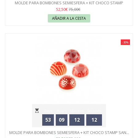
MOLDE PARA BOMBONES SEMIESFERA + KIT CHOCO STAMP
NAVIDAD...
52,50€
75,00€
AÑADIR A LA CESTA
-30%
Days
Hours
Minutes
Seconds
53
09
12
12
MOLDE PARA BOMBONES SEMIESFERA + KIT CHOCO STAMP SAN...