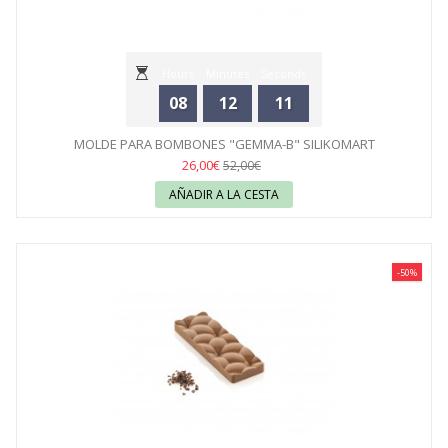
Hours
Minutes
Seconds
08
12
11
MOLDE PARA BOMBONES "GEMMA-B" SILIKOMART
26,00€
52,00€
AÑADIR A LA CESTA
-50%