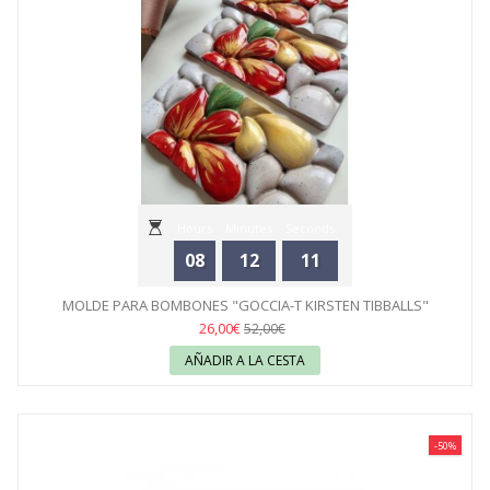
Hours
Minutes
Seconds
08
12
11
MOLDE PARA BOMBONES "GOCCIA-T KIRSTEN TIBBALLS"
SILIKOMART
26,00€
52,00€
AÑADIR A LA CESTA
-50%