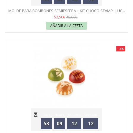
MOLDE PARA BOMBONES SEMIESFERA + KIT CHOCO STAMP LLUC...
52,50€
75,00€
AÑADIR A LA CESTA
-30%
Days
Hours
Minutes
Seconds
53
09
12
12