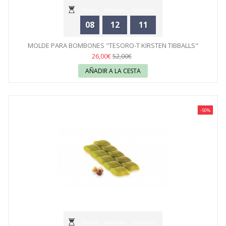
Hours
Minutes
Seconds
08
12
11
MOLDE PARA BOMBONES "TESORO-T KIRSTEN TIBBALLS"
SILIKOMART
26,00€
52,00€
AÑADIR A LA CESTA
-50%
Hours
Minutes
Seconds