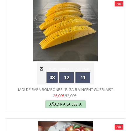
-50%
Hours
Minutes
Seconds
08
12
11
MOLDE PARA BOMBONES "RIGA-B VINCENT GUERLAIS"
SILIKOMART
26,00€
52,00€
AÑADIR A LA CESTA
-50%