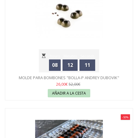
Hours
Minutes
Seconds
08
12
11
MOLDE PARA BOMBONES "BOLLA-P ANDREY DUBOVIK"
SILIKOMART
26,00€
52,00€
AÑADIR A LA CESTA
-50%