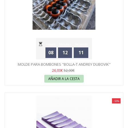
Hours
Minutes
Seconds
08
12
11
MOLDE PARA BOMBONES "BOLLA-T ANDREY DUBOVIK"
SILIKOMART
26,00€
52,00€
AÑADIR A LA CESTA
-50%