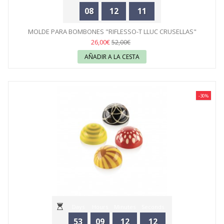
08
12
11
MOLDE PARA BOMBONES "RIFLESSO-T LLUC CRUSELLAS"
SILIKOMART
26,00€
52,00€
AÑADIR A LA CESTA
-30%
Days
Hours
Minutes
Seconds
53
09
12
12