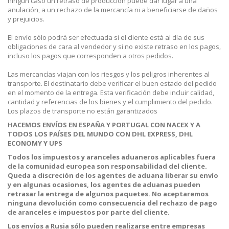
ningún caso un retraso de producción puede dar lugar a una
anulación, a un rechazo de la mercancía ni a beneficiarse de daños
y prejuicios.
El envío sólo podrá ser efectuada si el cliente está al día de sus
obligaciones de cara al vendedor y si no existe retraso en los pagos,
incluso los pagos que corresponden a otros pedidos.
Las mercancías viajan con los riesgos y los peligros inherentes al
transporte. El destinatario debe verificar el buen estado del pedido
en el momento de la entrega. Esta verificación debe incluir calidad,
cantidad y referencias de los bienes y el cumplimiento del pedido.
Los plazos de transporte no están garantizados
HACEMOS ENVÍOS EN ESPAÑA Y PORTUGAL CON NACEX Y A
TODOS LOS PAÍSES DEL MUNDO CON DHL EXPRESS, DHL
ECONOMY Y UPS
Todos los impuestos y aranceles aduaneros aplicables fuera
de la comunidad europea son responsabilidad del cliente.
Queda a discreción de los agentes de aduana liberar su envío
y e
n algunas ocasiones, los agentes de aduanas pueden
retrasar la entrega de algunos paquetes. No aceptaremos
ninguna devolución como consecuencia del rechazo de pago
de aranceles e impuestos por parte del cliente.
Los envíos a Rusia sólo pueden realizarse entre empresas