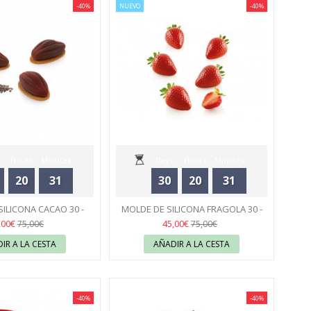
-40%
NUEVO
-40%
Hours
Minutes
Days
Hours
Minutes
20
31
30
20
31
Seconds
Seconds
ILICONA CACAO 30 -
MOLDE DE SILICONA FRAGOLA 30 -
ILIKOMART
43
SILIKOMART
43
,00€
45,00€
75,00€
75,00€
IR A LA CESTA
AÑADIR A LA CESTA
-40%
-40%