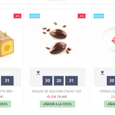
-40%
NUEVO
-40%
NUEVO
Minutes
Days
Hours
Minutes
Days
31
30
20
31
30
Seconds
TO 800 -
MOLDE DE SILICONA CACAO 120 -
STENCIL D
RT
SILIKOMART
43
S
45,00€
23
0€
75,00€
CESTA
AÑADIR A LA CESTA
AÑAD