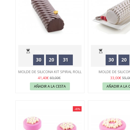
Days
Hours
Minutes
Days
Hours
30
20
31
30
20
Seconds
Seconds
MOLDE DE SILICONA KIT SPIRAL ROLL
MOLDE DE SILICO
1100 - SILIKOMART
43
QUENELLE - SIL
43
41,40€
33,00€
69,00€
55,0
AÑADIR A LA CESTA
AÑADIR A LA 
-40%