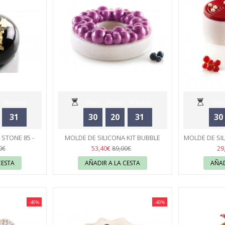
Minutes
Days
Hours
Minutes
Days
31
30
20
31
30
Seconds
 STONE 85 -
MOLDE DE SILICONA KIT BUBBLE
MOLDE DE SI
RT
CROWN - SILIKOMART
43
- 
53,40€
29
0€
89,00€
CESTA
AÑADIR A LA CESTA
AÑAD
-40%
-40%