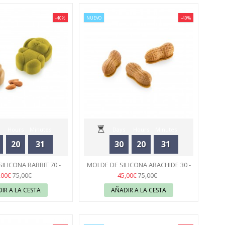
-40%
NUEVO
-40%
Hours
Minutes
Days
Hours
Minutes
20
31
30
20
31
Seconds
Seconds
ILICONA RABBIT 70 -
MOLDE DE SILICONA ARACHIDE 30 -
ILIKOMART
43
SILIKOMART
43
,00€
45,00€
75,00€
75,00€
IR A LA CESTA
AÑADIR A LA CESTA