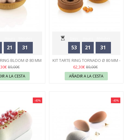
Hours
Minutes
Days
Hours
Minutes
21
31
53
21
31
Seconds
Seconds
E RING BLOOM Ø 80 MM
KIT TARTE RING TORNADO Ø 80 MM -
SILIKOMART
44
SILIKOMART
44
,30€
62,30€
89,00€
89,00€
IR A LA CESTA
AÑADIR A LA CESTA
-40%
-40%