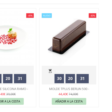
-40%
NUEVO
-40%
Hours
Minutes
Days
Hours
Minutes
20
31
30
20
31
Seconds
Seconds
E SILICONA RAMO -
MOLDE TPLUS BERLIN 500 -
ILIKOMART
43
SILIKOMART
43
,40€
44,40€
39,00€
74,00€
IR A LA CESTA
AÑADIR A LA CESTA