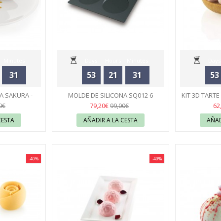
Minutes
Days
Hours
Minutes
Days
31
53
21
31
53
Seconds
NA SAKURA -
MOLDE DE SILICONA SQ012 6
KIT 3D TART
RT
DISCOS - SILIKOMART
44
- 
79,20€
62
0€
99,00€
CESTA
AÑADIR A LA CESTA
AÑAD
-40%
-40%