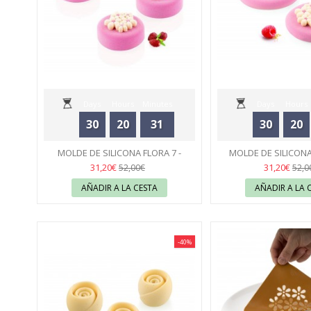
Days
Hours
Minutes
Days
Hours
30
20
31
30
20
Seconds
Seconds
MOLDE DE SILICONA FLORA 7 -
MOLDE DE SILICONA
SILIKOMART
43
SILIKOMA
43
31,20€
31,20€
52,00€
52,0
AÑADIR A LA CESTA
AÑADIR A LA 
-40%