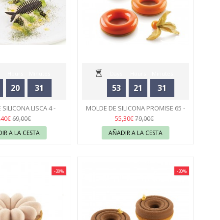
Hours
Minutes
Days
Hours
Minutes
20
31
53
21
31
Seconds
Seconds
SILICONA LISCA 4 -
MOLDE DE SILICONA PROMISE 65 -
ILIKOMART
43
SILIKOMART
44
,40€
55,30€
69,00€
79,00€
IR A LA CESTA
AÑADIR A LA CESTA
-30%
-30%