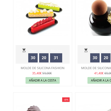
Days
Hours
Minutes
Days
Hours
30
20
31
30
20
Seconds
Seconds
MOLDE DE SILICONA FASHION
MOLDE DE SILICONA
ÉCLAIR 80 - SILIKOMART
43
SILIKOMA
43
35,40€
41,40€
59,00€
69,0
AÑADIR A LA CESTA
AÑADIR A LA 
-40%