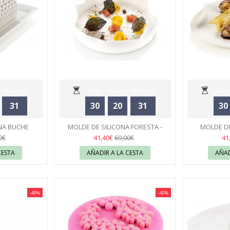
Minutes
Days
Hours
Minutes
Days
31
30
20
31
30
Seconds
NA BUCHE
MOLDE DE SILICONA FORESTA -
MOLDE DE
IKOMART
SILIKOMART
43
S
41,40€
41
0€
69,00€
CESTA
AÑADIR A LA CESTA
AÑAD
-40%
-40%