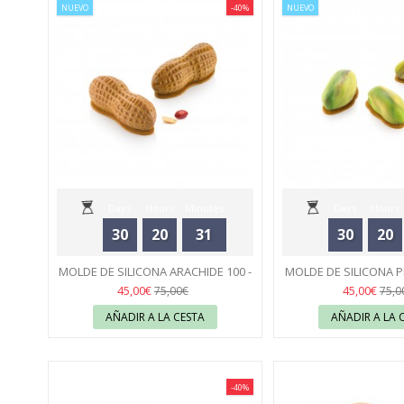
NUEVO
-40%
NUEVO
Days
Hours
Minutes
Days
Hours
30
20
31
30
20
Seconds
Seconds
MOLDE DE SILICONA ARACHIDE 100 -
MOLDE DE SILICONA P
SILIKOMART
43
- SILIKOM
43
45,00€
45,00€
75,00€
75,0
AÑADIR A LA CESTA
AÑADIR A LA 
-40%