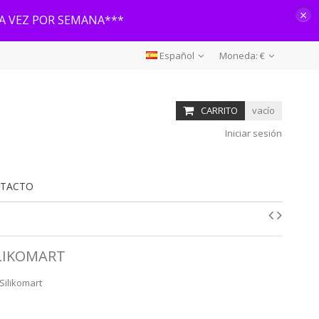
×
NA VEZ POR SEMANA***
Español
Moneda:
€
CARRITO
vacío
Iniciar sesión
TACTO
ILIKOMART
Silikomart