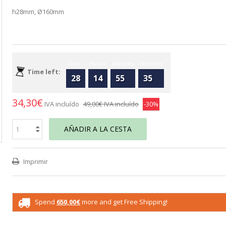
h28mm, Ø160mm
Days
Hours
Minutes
Seconds
Time left:
28
14
55
34
34,30€
IVA incluído
49,00€
IVA incluído
-30%
AÑADIR A LA CESTA
Imprimir
Spend
650,00€
more and get Free Shipping!