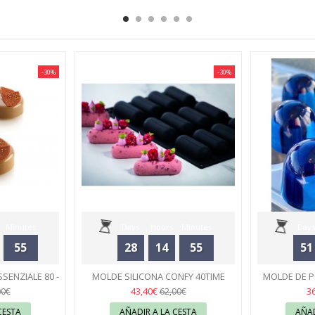
-30%
-30%
Minutes
Days
Hours
Minutes
Days
55
28
14
55
51
Seconds
SENZIALE 80 -
MOLDE SILICONA CONFY 40TIME
MOLDE DE 
RT
ANTONIO BACHOUR - PAVONI
34
BOMBONES
43,40€
3
00€
62,00€
CESTA
AÑADIR A LA CESTA
AÑAD