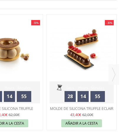
-30%
-30%
MOL
Hours
Minutes
Days
Hours
Minutes
14
55
28
14
55
Seconds
Seconds
 SILICONA TRUFFLE
MOLDE DE SILICONA TRUFFLE ECLAIR
90 - SILIKOMART
34
75 - SILIKOMART
34
3,40€
43,40€
62,00€
62,00€
IR A LA CESTA
AÑADIR A LA CESTA