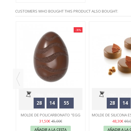
CUSTOMERS WHO BOUGHT THIS PRODUCT ALSO BOUGHT:
-30%
-30%
L -
Days
Hours
Minutes
Days
Hours
28
14
55
28
14
Seconds
Seconds
MOLDE DE POLICARBONATO "EGG
MOLDE DE SILICONA ES
WITH WAVE PATTERN" CHOCOLATE...
34
SILIKOMA
34
31,50€
48,30€
45,00€
69,
AÑADIR A LA CESTA
AÑADIR A LA 