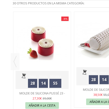
30 OTROS PRODUCTOS EN LA MISMA CATEGORÍA:
-30%
-30%
0 -
Days
Hours
Days
Hours
Minutes
28
14
28
14
55
Seconds
MOLDE DE SILICO
Seconds
MOLDE DE SILICONA PLISSÉ 23 -
QUENELLE - SIL
34
38,50€
55,
SILIKOMART
34
27,30€
39,00€
AÑADIR A LA 
AÑADIR A LA CESTA