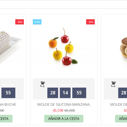
-30%
NEW
-30%
Minutes
Days
Hours
Minutes
Days
55
28
14
55
28
Seconds
NA BUCHE
MOLDE DE SILICONA MANZANA,
MOLDE DE
IKOMART
CEREZA Y MELOCOTÓN 30 -...
34
CROWN 
45,50€
4
00€
65,00€
CESTA
AÑADIR A LA CESTA
AÑAD