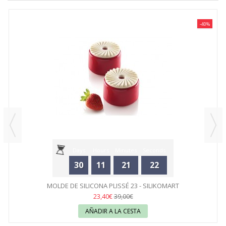
-40%
Days
Hours
Minutes
Seconds
30
11
21
22
MOLDE DE SILICONA PLISSÉ 23 - SILIKOMART
23,40€
39,00€
AÑADIR A LA CESTA