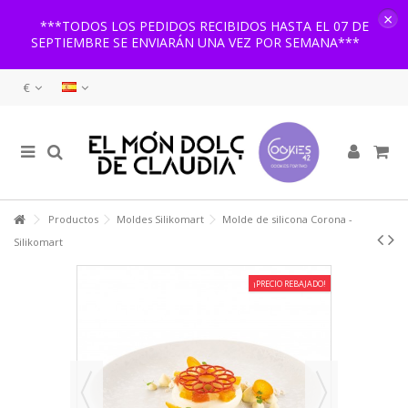
×
***TODOS LOS PEDIDOS RECIBIDOS HASTA EL 07 DE
SEPTIEMBRE SE ENVIARÁN UNA VEZ POR SEMANA***
€
Productos
Moldes Silikomart
Molde de silicona Corona -
Silikomart
¡PRECIO REBAJADO!