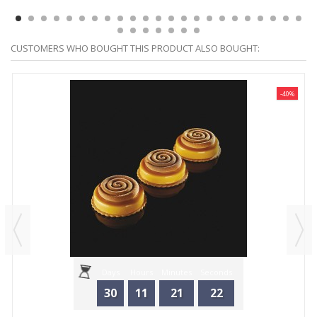
CUSTOMERS WHO BOUGHT THIS PRODUCT ALSO BOUGHT:
-40%
Days
Hours
Minutes
Seconds
30
11
21
22