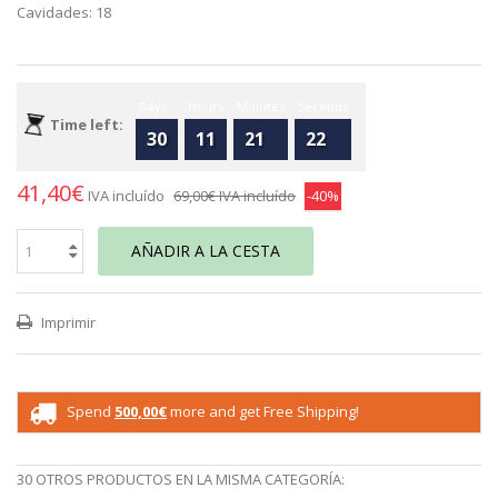
Cavidades: 18
Days
Hours
Minutes
Seconds
Time left:
30
11
21
22
41,40€
IVA incluído
69,00€
IVA incluído
-40%
AÑADIR A LA CESTA
Imprimir
Spend
500,00€
more and get Free Shipping!
30 OTROS PRODUCTOS EN LA MISMA CATEGORÍA: