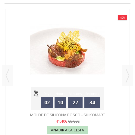
-40%
Days
Hours
Minutes
Seconds
02
10
27
34
MOLDE DE SILICONA BOSCO - SILIKOMART
41,40€
69,00€
AÑADIR A LA CESTA