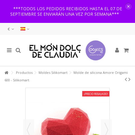
×
***TODOS LOS PEDIDOS RECIBIDOS HASTA EL 07 DE
SEPTIEMBRE SE ENVIARÁN UNA VEZ POR SEMANA***
€
Productos
Moldes Silikomart
Molde de silicona Amore Origami
600 - Silikomart
¡PRECIO REBAJADO!