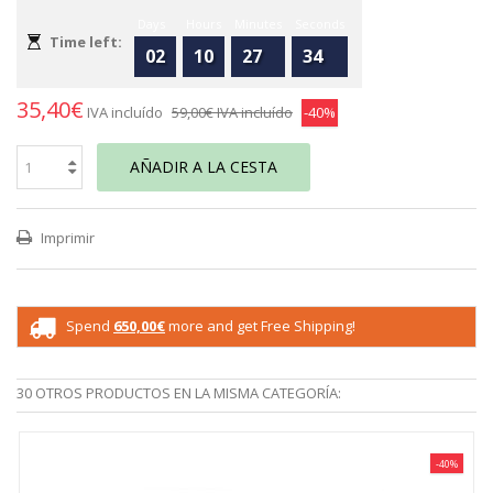
Days
Hours
Minutes
Seconds
Time left:
02
10
27
34
35,40€
IVA incluído
59,00€
IVA incluído
-40%
AÑADIR A LA CESTA
Imprimir
Spend
650,00€
more and get Free Shipping!
30 OTROS PRODUCTOS EN LA MISMA CATEGORÍA:
-40%