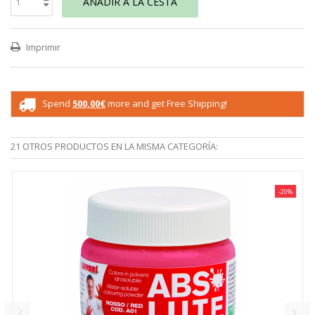
AÑADIR A LA CESTA
Imprimir
Spend
500,00€
more and get Free Shipping!
21 OTROS PRODUCTOS EN LA MISMA CATEGORÍA:
-20%