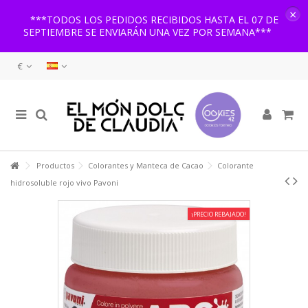
×
***TODOS LOS PEDIDOS RECIBIDOS HASTA EL 07 DE
SEPTIEMBRE SE ENVIARÁN UNA VEZ POR SEMANA***
€
Productos
Colorantes y Manteca de Cacao
Colorante
hidrosoluble rojo vivo Pavoni
¡PRECIO REBAJADO!