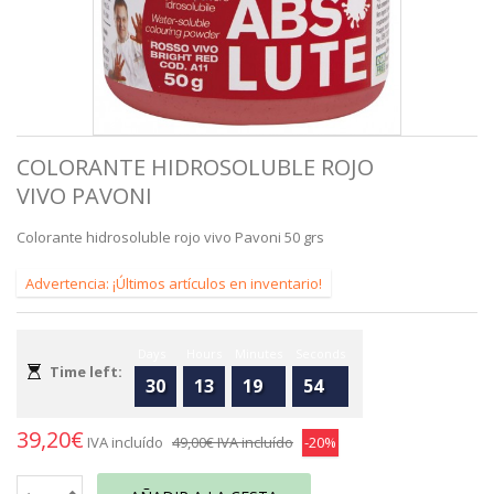
COLORANTE HIDROSOLUBLE ROJO
VIVO PAVONI
Colorante hidrosoluble rojo vivo Pavoni 50 grs
Advertencia: ¡Últimos artículos en inventario!
Days
Hours
Minutes
Seconds
Time left:
30
13
19
54
39,20€
IVA incluído
49,00€
IVA incluído
-20%