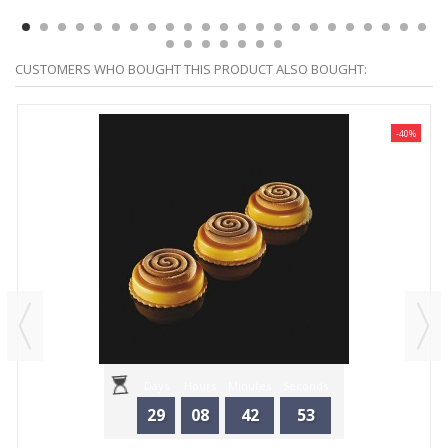
CUSTOMERS WHO BOUGHT THIS PRODUCT ALSO BOUGHT:
-40%
Days
Hours
Minutes
Seconds
29
08
42
53