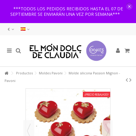
×
***TODOS LOS PEDIDOS RECIBIDOS HASTA EL 07 DE
SEPTIEMBRE SE ENVIARÁN UNA VEZ POR SEMANA***
€
Productos
Moldes Pavoni
Molde silicona Passion Mignon -
Pavoni
¡PRECIO REBAJADO!