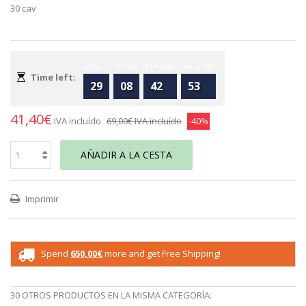
30 cav
Days
Hours
Minutes
Seconds
Time left:
29
08
42
53
41,40€
IVA incluído
69,00€
IVA incluído
-40%
AÑADIR A LA CESTA
Imprimir
Spend
650,00€
more and get Free Shipping!
30 OTROS PRODUCTOS EN LA MISMA CATEGORÍA: