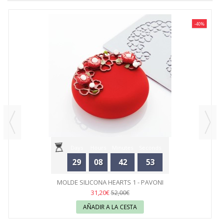
-40%
Days
Hours
Minutes
Seconds
29
08
42
53
MOLDE SILICONA HEARTS 1 - PAVONI
31,20€
52,00€
AÑADIR A LA CESTA