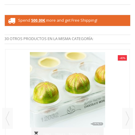
Spend
500,00€
more and get Free Shipping!
30 OTROS PRODUCTOS EN LA MISMA CATEGORÍA:
-40%
Days
Hours
Minutes
Seconds