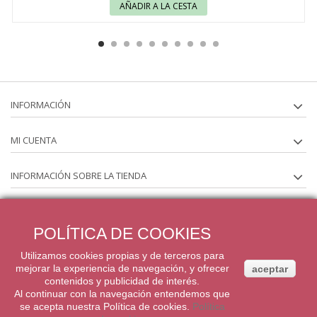
AÑADIR A LA CESTA
INFORMACIÓN
MI CUENTA
INFORMACIÓN SOBRE LA TIENDA
SÍGUENOS EN
POLÍTICA DE COOKIES
BOLETÍN
Utilizamos cookies propias y de terceros para
mejorar la experiencia de navegación, y ofrecer
aceptar
contenidos y publicidad de interés.
@ 2020 El Mon Dolç de Claudia
Al continuar con la navegación entendemos que
se acepta nuestra Política de cookies.
Política