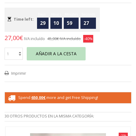
Days
Hours
Minutes
Seconds
Time left:
29
10
59
27
27,00€
IVA incluído
45,00€
IVA incluído
-40%
AÑADIR A LA CESTA
Imprimir
Spend
650,00€
more and get Free Shipping!
30 OTROS PRODUCTOS EN LA MISMA CATEGORÍA:
-20%