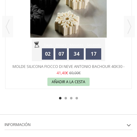
Days
Hours
Minutes
Seconds
02
07
34
17
MOLDE SILICONA FIOCCO DI NEVE ANTONIO BACHOUR 40X30 -
PAVONI
41,40€
69,00€
AÑADIR A LA CESTA
INFORMACIÓN