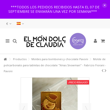
×
***TODOS LOS PEDIDOS RECIBIDOS HASTA EL 07 DE
SEPTIEMBRE SE ENVIARÁN UNA VEZ POR SEMANA***
€
Productos
Moldes para bombones y chocolate Pavoni
Molde de
policarbonato para tabletas de chocolate "Xmas Snowman" - Fabrizio Fiorani -
Pavoni
¡PRECIO REBAJADO!