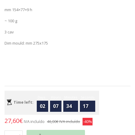
mm 154×77×9 h
~ 100 g
3 cav
Dim mould: mm 275x175
Days
Hours
Minutes
Seconds
Time left:
02
07
34
17
27,60€
IVA incluído
46,00€
IVA incluído
-40%