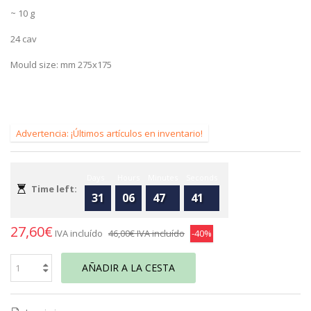
~ 10 g
24 cav
Mould size: mm 275x175
Advertencia: ¡Últimos artículos en inventario!
Days
Hours
Minutes
Seconds
Time left:
31
06
47
41
27,60€
IVA incluído
46,00€
IVA incluído
-40%
AÑADIR A LA CESTA