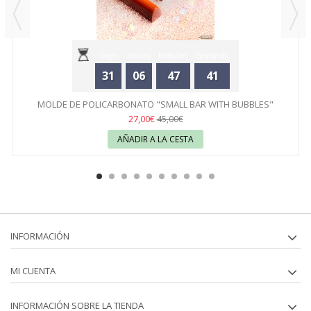
Days
Hours
Minutes
Seconds
31
06
47
41
MOLDE DE POLICARBONATO "SMALL BAR WITH BUBBLES"
CHOCOLATE...
27,00€
45,00€
AÑADIR A LA CESTA
INFORMACIÓN
MI CUENTA
INFORMACIÓN SOBRE LA TIENDA