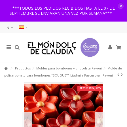
×
***TODOS LOS PEDIDOS RECIBIDOS HASTA EL 07 DE
SEPTIEMBRE SE ENVIARÁN UNA VEZ POR SEMANA***
€
Productos
Moldes para bombones y chocolate Pavoni
Molde de
policarbonato para bombones "BOUQUET" Liudmila Pascurova - Pavoni
¡PRECIO REBAJADO!