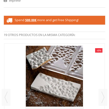
Imprimir
Spend
500,00€
more and get Free Shipping!
19 OTROS PRODUCTOS EN LA MISMA CATEGORÍA:
-40%