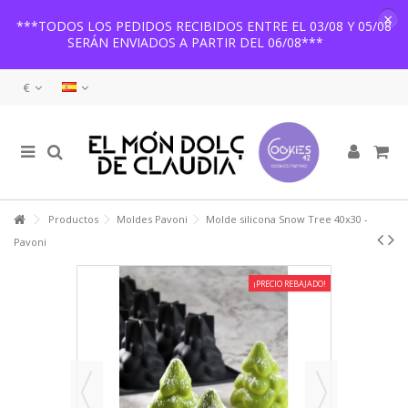
×
***TODOS LOS PEDIDOS RECIBIDOS ENTRE EL 03/08 Y 05/08
SERÁN ENVIADOS A PARTIR DEL 06/08***
€
Productos
Moldes Pavoni
Molde silicona Snow Tree 40x30 -
Pavoni
¡PRECIO REBAJADO!