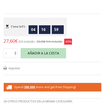
Hours
Minutes
Seconds
Time left:
04
16
59
27,60€
IVA incluído
69,00€
IVA incluído
-60%
AÑADIR A LA CESTA
Imprimir
Spend
500,00€
more and get Free Shipping!
30 OTROS PRODUCTOS EN LA MISMA CATEGORÍA: