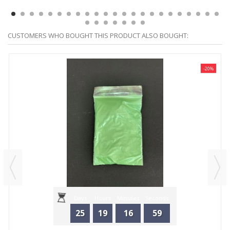
CUSTOMERS WHO BOUGHT THIS PRODUCT ALSO BOUGHT:
-20%
Days
Hours
Minutes
Seconds
25
19
16
59