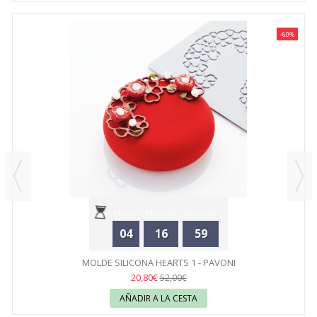
-60%
Hours
Minutes
Seconds
04
16
59
MOLDE SILICONA HEARTS 1 - PAVONI
20,80€
52,00€
AÑADIR A LA CESTA