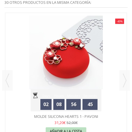
30 OTROS PRODUCTOS EN LA MISMA CATEGORÍA:
-40%
Days
Hours
Minutes
Seconds
02
08
56
45
MOLDE SILICONA HEARTS 1 - PAVONI
31,20€
52,00€
AÑADIR A LA CESTA