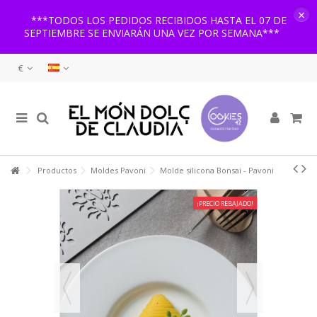
×
***TODOS LOS PEDIDOS RECIBIDOS HASTA EL 07 DE
SEPTIEMBRE SE ENVIARÁN UNA VEZ POR SEMANA***
€
Productos
Moldes Pavoni
Molde silicona Bonsai - Pavoni
¡PRECIO REBAJADO!