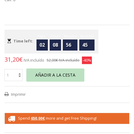
Days
Hours
Minutes
Seconds
Time left:
02
08
56
45
31,20€
IVA incluído
52,00€
IVA incluído
-40%
AÑADIR A LA CESTA
Imprimir
Spend
650,00€
more and get Free Shipping!