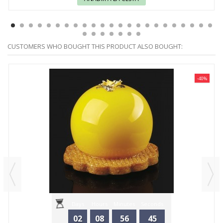
CUSTOMERS WHO BOUGHT THIS PRODUCT ALSO BOUGHT:
-40%
Days
Hours
Minutes
Seconds
02
08
56
45