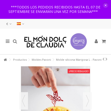
×
***TODOS LOS PEDIDOS RECIBIDOS HASTA EL 07 DE
SEPTIEMBRE SE ENVIARÁN UNA VEZ POR SEMANA***
€
Productos
Moldes Pavoni
Molde silicona Mariposa L - Pavoni
¡PRECIO REBAJADO!