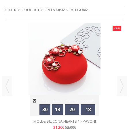
30 OTROS PRODUCTOS EN LA MISMA CATEGORÍA:
-40%
Days
Hours
Minutes
Seconds
30
13
20
18
MOLDE SILICONA HEARTS 1 - PAVONI
31,20€
52,00€