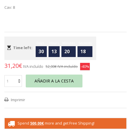
Cav: 8
Days
Hours
Minutes
Seconds
Time left:
30
13
20
18
31,20€
IVA incluído
52,00€
IVA incluído
-40%
AÑADIR A LA CESTA
Imprimir
Spend
500,00€
more and get Free Shipping!