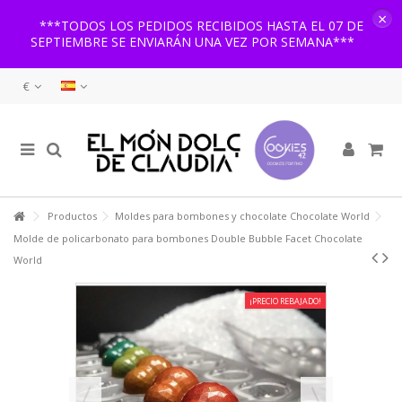
×
***TODOS LOS PEDIDOS RECIBIDOS HASTA EL 07 DE
SEPTIEMBRE SE ENVIARÁN UNA VEZ POR SEMANA***
€
Productos
Moldes para bombones y chocolate Chocolate World
Molde de policarbonato para bombones Double Bubble Facet Chocolate
World
¡PRECIO REBAJADO!