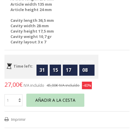
Article width 135 mm
Article height 24 mm
Cavity length 36,5 mm
Cavity width 28 mm
Cavity height 17,5 mm
Cavity weight 10,7 gr
Cavity layout 3 x 7
Days
Hours
Minutes
Seconds
Time left:
31
15
17
08
27,00€
IVA incluído
45,00€
IVA incluído
-40%
AÑADIR A LA CESTA
Imprimir