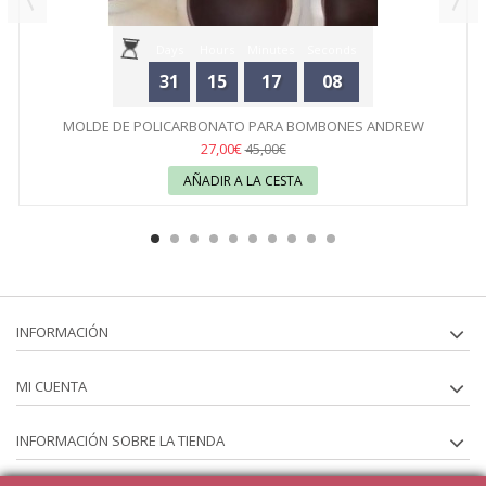
Days
Hours
Minutes
Seconds
31
15
17
08
MOLDE DE POLICARBONATO PARA BOMBONES ANDREW
DUBOVIK...
27,00€
45,00€
AÑADIR A LA CESTA
INFORMACIÓN
MI CUENTA
INFORMACIÓN SOBRE LA TIENDA