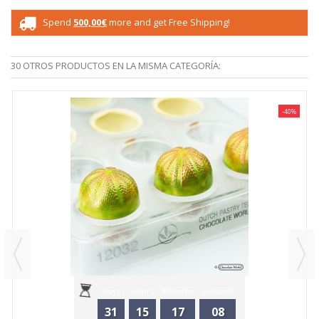
Spend
500,00€
more and get Free Shipping!
30 OTROS PRODUCTOS EN LA MISMA CATEGORÍA:
-40%
Days
Hours
Minutes
Seconds
31
15
17
08