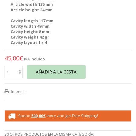
Article width 135 mm
Article height 24 mm
Cavity length 117 mm
Cavity width 49 mm
Cavity height 8 mm
Cavity weight 42 gr
Cavity layout 1 x 4
45,00€
IVA incluído
AÑADIR A LA CESTA
Imprimir
Spend
500,00€
more and get Free Shipping!
30 OTROS PRODUCTOS EN LA MISMA CATEGORÍA: