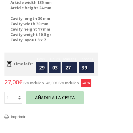
Article width 135 mm
Article height 24 mm
Cavity length 30 mm
Cavity width 30 mm
Cavity height 17 mm
Cavity weight 10,5 gr
Cavity layout 3 x 7
Days
Hours
Minutes
Seconds
Time left:
29
03
27
39
27,00€
IVA incluído
45,00€
IVA incluído
-40%
AÑADIR A LA CESTA
Imprimir