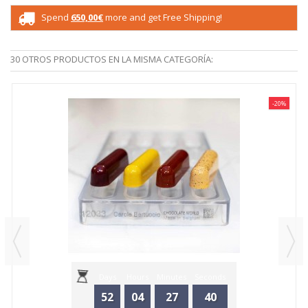
Spend
650,00€
more and get Free Shipping!
30 OTROS PRODUCTOS EN LA MISMA CATEGORÍA:
-20%
Days
Hours
Minutes
Seconds
52
04
27
40