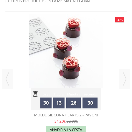
30 OTROS PRODUCTOS EN LA MISMA CATEGORÍA:
-40%
Days
Hours
Minutes
Seconds
30
13
26
30
MOLDE SILICONA HEARTS 2 - PAVONI
31,20€
52,00€
AÑADIR A LA CESTA