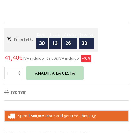
Days
Hours
Minutes
Seconds
Time left:
30
13
26
30
41,40€
IVA incluído
69,00€
IVA incluído
-40%
AÑADIR A LA CESTA
Imprimir
Spend
500,00€
more and get Free Shipping!