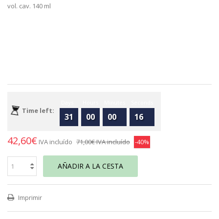
vol. cav. 140 ml
Days
Hours
Minutes
Seconds
Time left:
31
00
00
16
42,60€
IVA incluído
71,00€
IVA incluído
-40%
AÑADIR A LA CESTA
Imprimir