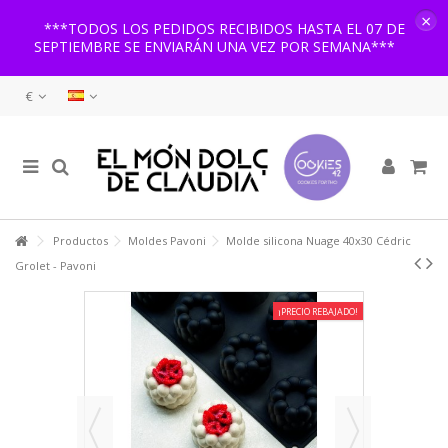
×
***TODOS LOS PEDIDOS RECIBIDOS HASTA EL 07 DE
SEPTIEMBRE SE ENVIARÁN UNA VEZ POR SEMANA***
€
Productos
Moldes Pavoni
Molde silicona Nuage 40x30 Cédric
Grolet - Pavoni
¡PRECIO REBAJADO!