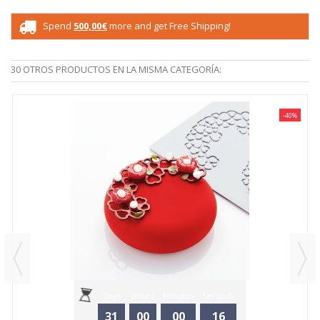
Spend
500,00€
more and get Free Shipping!
30 OTROS PRODUCTOS EN LA MISMA CATEGORÍA:
-40%
Days
Hours
Minutes
Seconds
31
00
00
16