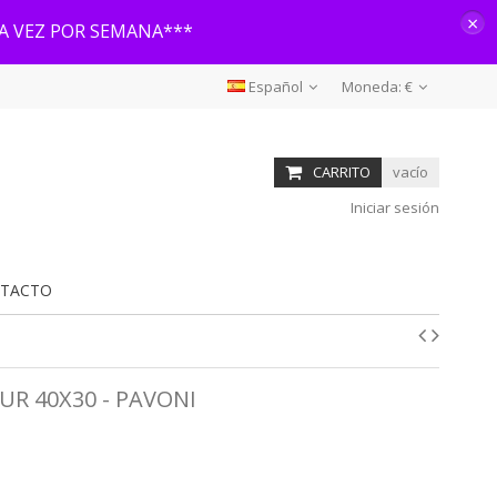
×
NA VEZ POR SEMANA***
Español
Moneda:
€
CARRITO
vacío
Iniciar sesión
TACTO
R 40X30 - PAVONI