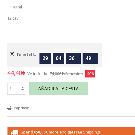
~ 140 ml
12 cav
Days
Hours
Minutes
Seconds
Time left:
29
04
36
48
44,40€
IVA incluído
74,00€
IVA incluído
-40%
AÑADIR A LA CESTA
Imprimir
Spend
650,00€
more and get Free Shipping!