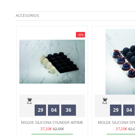
ACCESORIOS
-40%
Days
Hours
Minutes
Days
Hours
29
04
36
29
04
Seconds
Seconds
MOLDE SILICONA CYLINDER 40TIME
MOLDE SILICONA SP
ANTONIO BACHOUR - PAVONI
48
ANTONIO BACHOUR
48
37,20€
37,20€
62,00€
62,