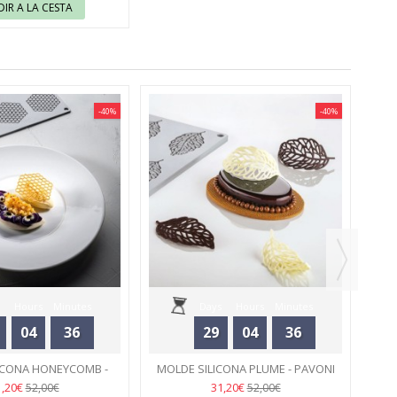
IR A LA CESTA
-40%
-40%
MOL
Hours
Minutes
Days
Hours
Minutes
04
36
29
04
36
Seconds
Seconds
ICONA HONEYCOMB -
MOLDE SILICONA PLUME - PAVONI
PAVONI
48
48
1,20€
31,20€
52,00€
52,00€