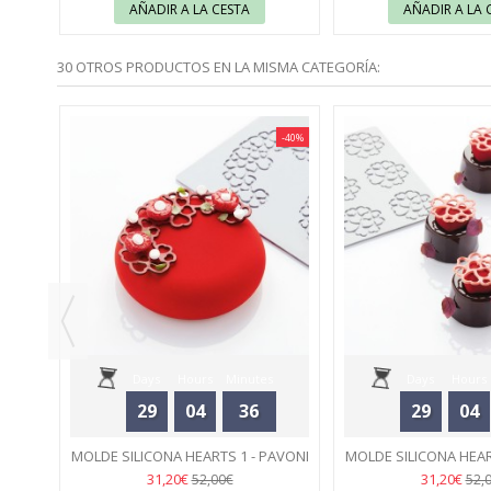
AÑADIR A LA CESTA
AÑADIR A LA 
30 OTROS PRODUCTOS EN LA MISMA CATEGORÍA:
-40%
-40%
30 -
Days
Hours
Minutes
Days
Hours
29
04
36
29
04
Seconds
Seconds
MOLDE SILICONA HEARTS 1 - PAVONI
MOLDE SILICONA HEAR
48
48
31,20€
31,20€
52,00€
52,