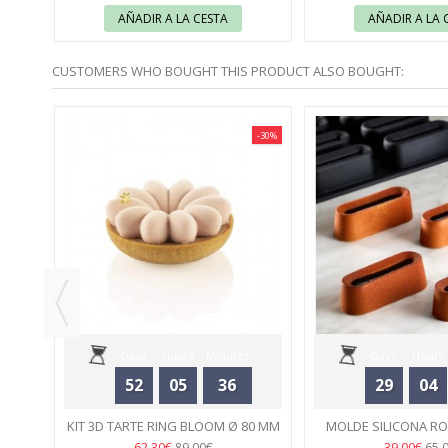
AÑADIR A LA CESTA
AÑADIR A LA 
CUSTOMERS WHO BOUGHT THIS PRODUCT ALSO BOUGHT:
-40%
-30%
PARA
..
Days
Hours
Minutes
Days
Hours
52
05
36
29
04
Seconds
Seconds
KIT 3D TARTE RING BLOOM Ø 80 MM
MOLDE SILICONA R
- SILIKOMART
49
ANTONIO BACHOUR
48
62,30€
39,00€
89,00€
65,