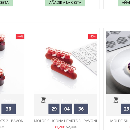
CESTA
AÑADIR A LA CESTA
AÑAD
-40%
-40%
Minutes
Days
Hours
Minutes
Days
36
29
04
36
29
Seconds
TS 2 - PAVONI
MOLDE SILICONA HEARTS 3 - PAVONI
MOLDE SIL
48
31,20€
3
00€
52,00€