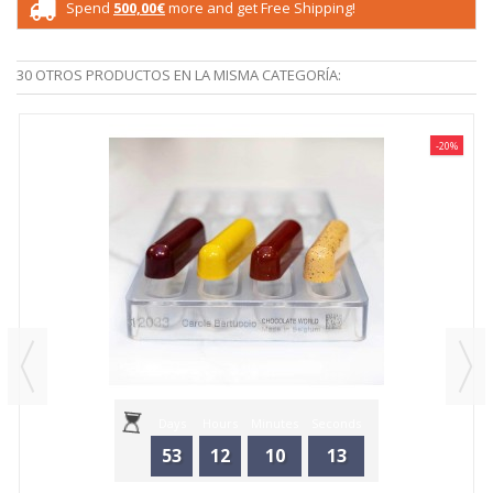
Spend
500,00€
more and get Free Shipping!
30 OTROS PRODUCTOS EN LA MISMA CATEGORÍA:
-20%
Days
Hours
Minutes
Seconds
53
12
10
13