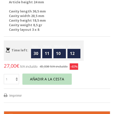
Article height 24 mm
Cavity length 36,5 mm
Cavity width 20,5 mm
Cavity height 18,5 mm
Cavity weight 8,5 gr
Cavity layout 3 x 8
Days
Hours
Minutes
Seconds
Time left:
30
11
10
12
27,00€
IVA incluído
45,00€
IVA incluído
-40%
AÑADIR A LA CESTA
Imprimir