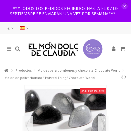
×
***TODOS LOS PEDIDOS RECIBIDOS HASTA EL 07 DE
SEPTIEMBRE SE ENVIARÁN UNA VEZ POR SEMANA***
€
Productos
Moldes para bombones y chocolate Chocolate World
Molde de policarbonato "Twisted Thing" Chocolate World
¡PRECIO REBAJADO!