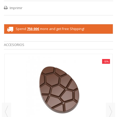
Imprimir
Spend
750,00€
more and get Free Shipping!
ACCESORIOS
-50%