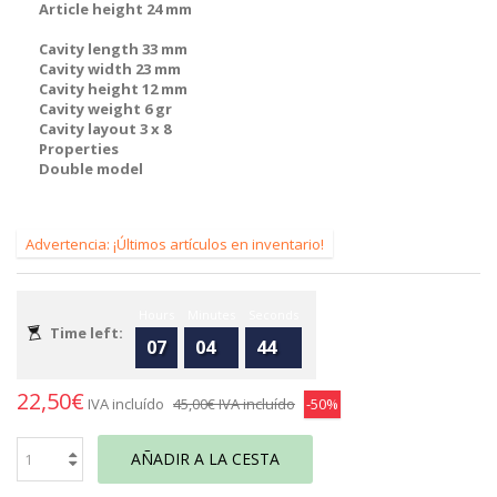
Article height 24 mm
Cavity length 33 mm
Cavity width 23 mm
Cavity height 12 mm
Cavity weight 6 gr
Cavity layout 3 x 8
Properties
Double model
Advertencia: ¡Últimos artículos en inventario!
Hours
Minutes
Seconds
Time left:
07
04
44
22,50€
IVA incluído
45,00€
IVA incluído
-50%
AÑADIR A LA CESTA