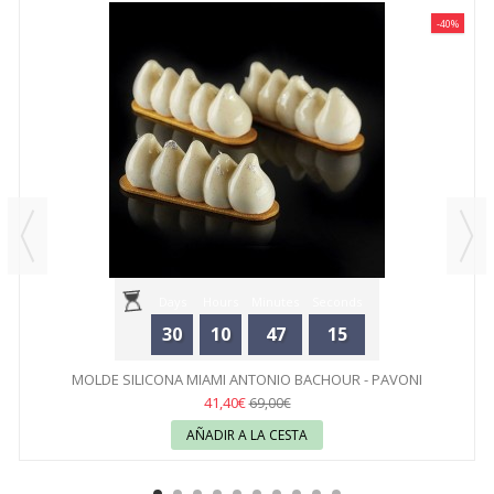
-40%
Days
Hours
Minutes
Seconds
30
10
47
15
MOLDE SILICONA MIAMI ANTONIO BACHOUR - PAVONI
41,40€
69,00€
AÑADIR A LA CESTA