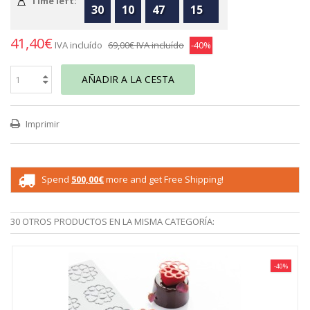
Time left:
30
10
47
15
41,40€
IVA incluído
69,00€
IVA incluído
-40%
AÑADIR A LA CESTA
Imprimir
Spend
500,00€
more and get Free Shipping!
30 OTROS PRODUCTOS EN LA MISMA CATEGORÍA:
-40%