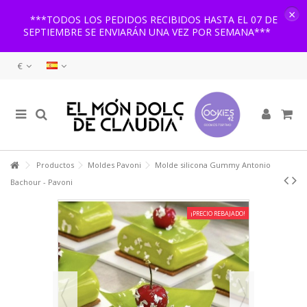
×
***TODOS LOS PEDIDOS RECIBIDOS HASTA EL 07 DE
SEPTIEMBRE SE ENVIARÁN UNA VEZ POR SEMANA***
€
Productos
Moldes Pavoni
Molde silicona Gummy Antonio
Bachour - Pavoni
¡PRECIO REBAJADO!