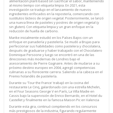
alimentación plant-based sin sacrificar el sabor, manteniendo
al mismo tiempo con etiqueta limpia. En 2021, esta
investigación se tradujo en el lanzamiento de nuevos
ingredientes enfocados en la repostería, comenzando con
sustitutos lácteos de origen vegetal. Posteriormente, se lanzó
una nueva línea de pasteles y postres de origen vegetal (y
sin gluten). Con etiqueta limpia y un gran enfoque en la
reducción de huella de carbono.
Marike inicialmente estudió en los Países Bajos con un
enfoque en panadería y pastelería. Se mudó a Brujas para
perfeccionar sus habilidades como pastelera y chocolatera,
después de graduarse y haber trabajado con el Chocolatero
Dominique Persoone y luego se encontró en una de las
direcciones más modernas de Londres bajo el
asesoramiento de Pierre Gagnaire. Antes de mudarse a su
próximo destino europeo en 2004, agregó competencias
culinarias a su floreciente carrera. Saliendo a la cabeza en el
Premio holandés de pastelería.
Durante su 'Tour the France' trabajó en la cocina del
restaurante Le Cinq, galardonado con una estrella Michelin,
en el Four Seasons George V en París, La Villa Madie en
Cassis bajo la supervisión de Enrico Bernardo, en el Hotel du
Castellet y finalmente en la famosa Maison Pic en Valencia
Durante esta gira, continuó compitiendo en los concursos
más prestigiosos de la industria, figurando regularmente