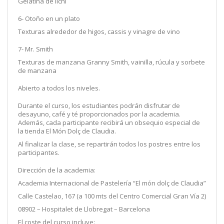
Gelatina de lichi
6- Otoño en un plato
Texturas alrededor de higos, cassis y vinagre de vino
7- Mr. Smith
Texturas de manzana Granny Smith, vainilla, rúcula y sorbete
de manzana
Abierto a todos los niveles.
Durante el curso, los estudiantes podrán disfrutar de
desayuno, café y té proporcionados por la academia.
Además, cada participante recibirá un obsequio especial de
la tienda El Món Dolç de Claudia.
Al finalizar la clase, se repartirán todos los postres entre los
participantes.
Dirección de la academia:
Academia Internacional de Pastelería “El món dolç de Claudia”
Calle Castelao, 167 (a 100 mts del Centro Comercial Gran Vía 2)
08902 – Hospitalet de Llobregat – Barcelona
El coste del curso incluye: