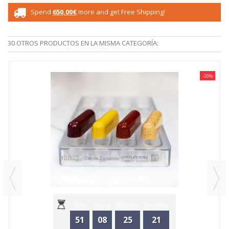
Spend
650,00€
more and get Free Shipping!
30 OTROS PRODUCTOS EN LA MISMA CATEGORÍA:
-20%
Days
Hours
Minutes
Seconds
51
08
25
21