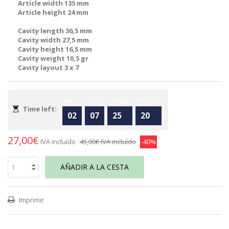
Article width 135 mm
Article height 24 mm
Cavity length 36,5 mm
Cavity width 27,5 mm
Cavity height 16,5 mm
Cavity weight 10,5 gr
Cavity layout 3 x 7
Days
Hours
Minutes
Seconds
Time left:
02
07
25
20
27,00€
IVA incluído
45,00€
IVA incluído
-40%
AÑADIR A LA CESTA
Imprimir