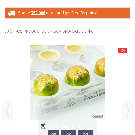
Spend
750,00€
more and get Free Shipping!
30 OTROS PRODUCTOS EN LA MISMA CATEGORÍA:
-50%
Hours
Minutes
Seconds