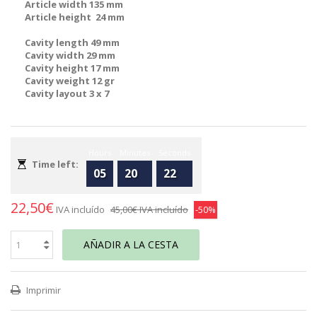
Article width 135 mm
Article height 24 mm
Cavity length 49 mm
Cavity width 29 mm
Cavity height 17 mm
Cavity weight 12 gr
Cavity layout 3 x 7
Hours
Minutes
Seconds
Time left:
05
20
22
22,50€
IVA incluído
45,00€
IVA incluído
-50%
AÑADIR A LA CESTA
Imprimir